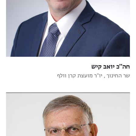
חה"כ יואב קיש
שר החינוך , יו"ר מועצת קרן וולף