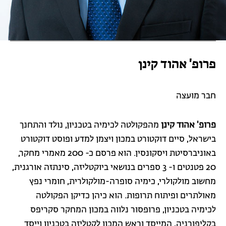
פרופ' אהוד קינן
חבר מועצה
פרופ'
אהוד קינן
מהפקולטה לכימיה בטכניון, נולד והתחנך
בישראל, סיים דוקטורט במכון ויצמן למדע ופוסט דוקטורט
באוניברסיטת ויסקונסין. הוא פרסם כ- 200 מאמרי מחקר,
20 פטנטים ו- 3 ספרים בנושאי ביוקטליזה, סינתזה אורגנית,
מחשוב מולקולרי, כימיה סופרה-מולקולרית, חומרי נפץ
מאולתרים ופיתוח תרופות. הוא כיהן כדיקן הפקולטה
לכימיה בטכניון, פרופסור נלווה במכון המחקר סקריפס
בקליפורניה, המייסד וראש המכון לקטליזה בטכניון וייסד