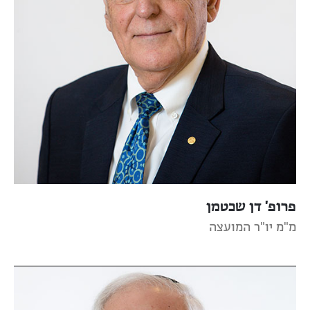
פרופ' דן שכטמן
מ"מ יו"ר המועצה