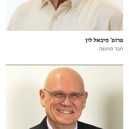
פרופ' מיכאל לין
חבר מועצה