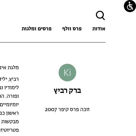
חיפוש:
אודות
פרס וולף
פרסים ומלגות
מלגת אינגבורג
לימודיו ו
ברק רביץ
ופורה. ה
יומיומיים
זוכה פרס קיפר 2007
ראשון כפ
מבקשות ל
פטריוטיז