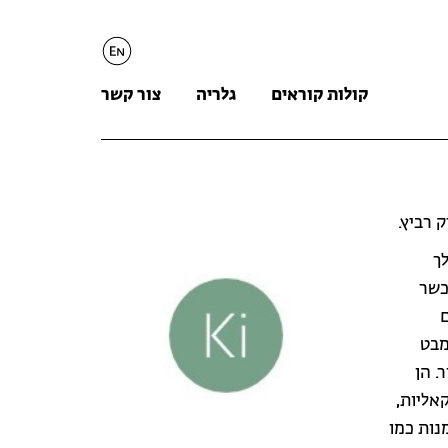
English
קולות קוראים
גלריה
צור קשר
לך
כשר
מבט
. הן
אליות,
נות כמו