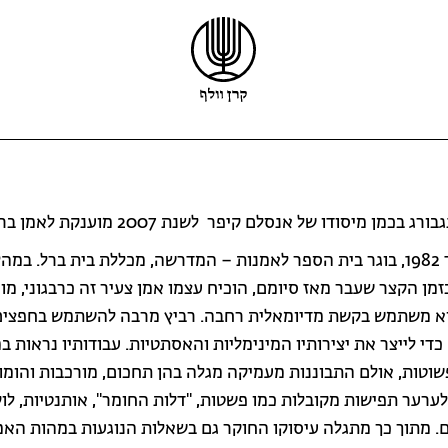
קרן וולף
פרס וולף
פרס קיפר
 בכמן מיסודו של אנסלם קיפר לשנת 2007 מוענקת לאמן ברק רביץ.
הזוכים
פרס קריל
ריקרדו וולף
רביץ, יליד 1982, בוגר בית הספר לאמנות – המדרשה, מכללת בית ברל. במה
מלגות
מידע נוסף
קול קורא לפרס וולף
בזמן הקצר שעבר מאז סיומם, הוכיח עצמו אמן צעיר זה כרבגוני, מו
וא משתמש בקשת מדיומאלית רחבה. רביץ מרבה להשתמש בחפצים
 כדי לייצר את יצירותיו המינימליות והאסתטיות. עבודותיו נראות ב
שוטות, אולם התבוננות מעמיקה מגלה בהן תחכום, מורכבות והומור
ערער תפישות מקובלות כמו פשטות, "דלות החומר", אותנטיות, לוק
ם. מתוך כך מתגלה עיסוקו החוקר גם בשאלות הנוגעות במהות האמ