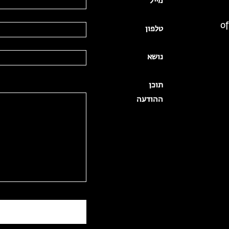
מייל
of
טלפון
נושא
תוכן
ההודעה