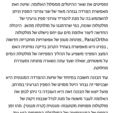
ומסיטים את שאר ההיטלים ממסלול האלומה. שיטה זאת
מאפשרת הפרדה גבוהה מאד של שני צורוני הספין וניתן
להשתמש בה על מנת להפריד צורוני ספין גרעיני של
מולקולות שונות, כפי שהדמגנו על מולוקלת מתאן. היכולת
החדשה ליצור אלומת מים עם יחס נישלט של מולקולות
Para/Ortho , פותחת מגוון של אפשרויות מחקריות חדשות
, בפרט היא מאפשרת בעתיד הקרוב בדיקה נסיונית האם
המצב הספיני משפיע על תהליך הספיחה של מולקולת המים
על משטחים, שאלה שעד עתה נשארה פתוחה ומעוררת
מחלוקת.
עוד תכונה חשובה במיוחד של שיטת ההפרדה המגנטית היא
שבניסוי זה נבחר היטל מסוים של הספין הגרעיני במרחב.
פועל יוצא של תכונה זאת היא העובדה כי ניתן לכוון את
האלומה לעבר משטח על מנת לגדל שכבות דקות של
מולקולות ספוחות מקוטבות-מגנטית (קרח מגנטי). מהו זמן