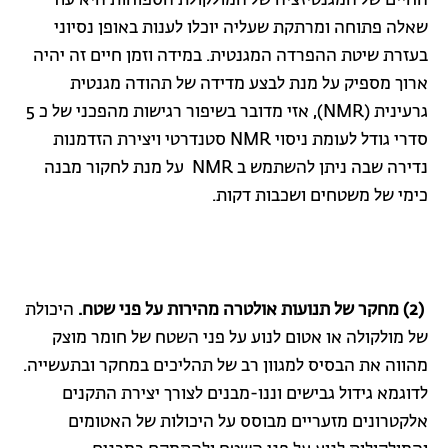
החיים של המגנטיזציה של המולקולת הספוחות היא עוד
שאלה פתוחה ומרתקת שעליה יוכלו לענות באופן נסיוני
בעזרת שיטת ההפרדה המגנטית. במידה וזמן חיים זה יהיה
ארוך מספיק על מנת לבצע מדידה של תהודה מגנטית
גרעינית (NMR), אזי מדובר בשיפור רגישות מהפכני של כ 5
סדרי גודל לעומת ניסוי NMR סטנדרטי ויצירת הזדמנות
נדירה שבה ניתן להשתמש ב NMR על מנת לחקור מבנה
כימי של משטחים ושכבות דקות.
(2) מחקר של תנועות אולטרה מהירות על פני שטח.
היכולת
של מולקולה או אטום לנוע על פני השטח של חומר מוצק
מהווה את הבסיס למגוון רב של תהליכים במחקר ובתעשייה.
לדוגמא גידול גבישים וננו-מבנים לצורך יצירת התקנים
אלקטרונים מזעריים מבוסס על היכולות של האטומים