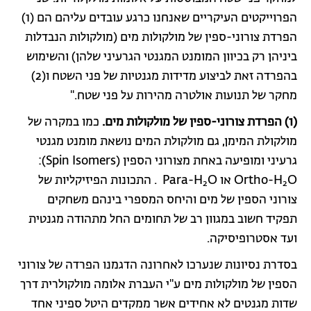
הפרוייקטים העיקריים שאנחנו כרגע עובדים עליהם הם (1)
הפרדת צורוני-ספין של מולקולות מים (מולקולות הנבדלות
ביניהן רק בכיוון המומנט המגנטי הגרעיני שלהן) והשימוש
בהפרדה זאת לביצוע מדידות מגנטיות של פני השטח ו(2)
מחקר של תנועות אולטרה מהירות על פני שטח."
(1) הפרדת צורוני-ספין של מולקולות מים.
כמו במקרה של
מולקולת המימן, גם מולקולת המים נושאת מומנט מגנטי
גרעיני ומופיעה באחת מצורוני הספין (Spin Isomers):
O או Para-H
Ortho-H
O . התכונות הפיזיקליות של
2
2
צורוני הספין של מים והיחס המספרי בינהם משחקים
תפקיד חשוב במגוון רב של תחומים החל מתהודה מגנטית
ועד אסטרופיסיקה.
בסדרת נסיונות שנערכו לאחרונה הדגמנו הפרדה של צורוני
הספין של מולקולות מים ע"י העברת אלומה מולקולרית דרך
שדות מגנטים לא אחידים אשר ממקדים היטל ספיני אחד