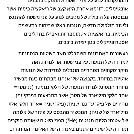
והמולקולות לנוע על פני השטח ולהתמקם במבנים
אופטימלים. דוגמא אחרת היא קצב של ריאקציה כימית אשר
מבוססת על היכולת של מגיבים לנוע על פני משטח להתנגש
וליצור מולקולה חדשה, תגובות כאלו שכיחות בתעשייה
הכימית, בריאקציות אטמוספריות ואפילו בתהליכים
אסטרופיזיקלים כגון יצירת כוכבים.
בעשורים האחרונים השתכללו מאד השיטות הנסיוניות
למדידה של תנועות על פני שטח, אך למרות זאת
מיקרוסקופים מסחריים מוגבלים למדידות של תנועות
איטיות במיוחד. בקבוצה שלי אנחנו מפתחים כעת מכשיר
מיוחד המסוגל למדוד תנועות של חלקי ננומטר (ננומטר=
אחד חלקי מיליארד של מטר) אשר מתבצעות בפרקי זמן
מהירים של פיקו עד ננו-שניות (פיקו שניה =אחד חלקי אלף
מיליארד של שניה). המכשיר מתבסס על פיזור של אלומה
3
של אטומי הליום מגנטים (
He) מפני השטח שאותם חוקרים
ומדידה של שינויים קטנים באנרגיה של האלומה המוחזרת,