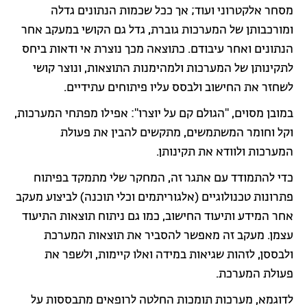
מסחר אלקטרוני ועוד; אך ככל שכמות הנתונים גדלה
ומורכבותן של המערכות גוברת, גדל גם הקושי במעקב אחר
הנתונים ואחר עיבודם. כתוצאה מכך נוצרת אי ודאות ביחס
לתקינותן של המערכות ולמהימנות התוצאות, ונוצר קושי
לשחזר את החישוב ולבסס עליו פיתוחים עתידיים.
במובן מסוים, "הגולם קם על יוצרו": אפילו מפתחי המערכות,
וקל וחומר המשתמשים, מתקשים להבין את פעולת
המערכות ולוודא את תקינותן.
כדי להתמודד עם אתגר זה, המחקר שלי מתמקד בפיתוח
פתרונות טכנולוגיים (אלגוריתמים וכלי תוכנה) לביצוע מעקב
אחר המידע ותיעוד החישוב, כמו גם ניתוח תוצאות התיעוד
עצמן. מעקב זה מאפשר להסביר את תוצאות המערכת
ולבססן, לזהות שגיאות במידה ואלו קיימות, ולשפר את
פעולת המערכת.
לדוגמא, מערכות תומכות החלטה לרופאים מתבססות על