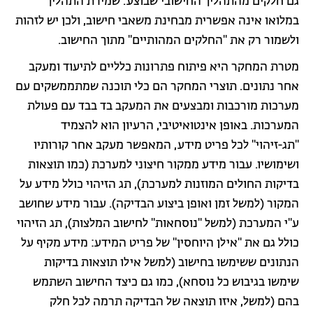
גם חלקים מהתהליך החישובי שבוצע. שמירת התהליך
במלואו אינה אפשרית מבחינת משאבי חישוב, ולכן יש לזהות
ולשמור רק את "החלקים המהותיים" מתוך החישוב.
מטרת המחקר היא פיתוח פתרונות כלליים לתיעוד ומעקב
אחר נתונים. תוצרי המחקר הם כלי תוכנה שמתממשקים עם
מערכות מורכבות ומבצעים את המעקב בד בבד עם פעולת
המערכות. באופן אינטואיטיבי, הרעיון הוא להצמיד
"תג-זיהוי" לכל פריט מידע, המאפשר מעקב אחר קורותיו
ושימושיו. עבור מידע ממקור חיצוני למערכת (כמו תוצאות
בדיקות החולים המוזנות למערכת), תג הזיהוי כולל מידע על
המקור (למשל זמן ואופן ביצוע הבדיקה). עבור מידע שחושב
ע"י המערכת (למשל "נוסחאות" לחישוב המלצות), תג הזיהוי
כולל גם את "אילן היוחסין" של פריט המידע: מידע מקיף על
הנתונים ששימשו בחישוב (למשל אילו תוצאות בדיקות
שימשו בגיבוש כל נוסחא), כמו גם כיצד החישוב השתמש
בהם (למשל, איזו תוצאה של הבדיקה תרמה לכל חלק