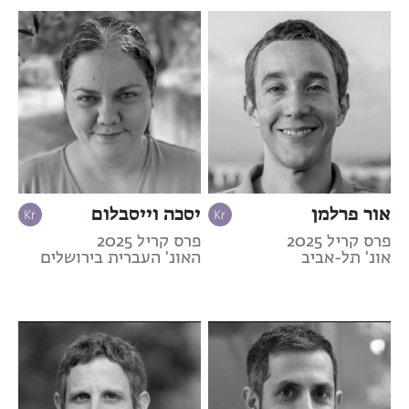
אור פרלמן
יסכה וייסבלום
פרס קריל 2025
פרס קריל 2025
אונ' תל-אביב
האונ' העברית בירושלים