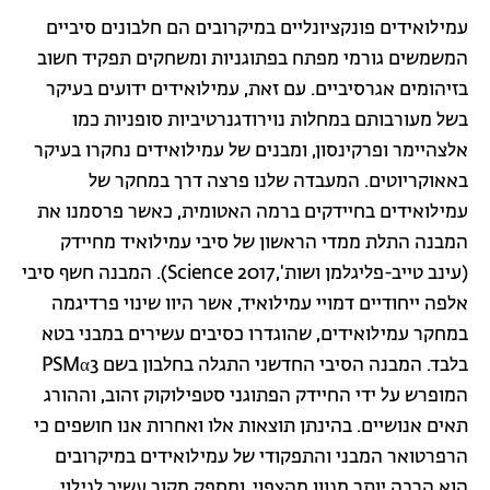
עמילואידים פונקציונליים במיקרובים הם חלבונים סיביים
המשמשים גורמי מפתח בפתוגניות ומשחקים תפקיד חשוב
בזיהומים אגרסיביים. עם זאת, עמילואידים ידועים בעיקר
בשל מעורבותם במחלות נוירודגנרטיביות סופניות כמו
אלצהיימר ופרקינסון, ומבנים של עמילואידים נחקרו בעיקר
באאוקריוטים. המעבדה שלנו פרצה דרך במחקר של
עמילואידים בחיידקים ברמה האטומית, כאשר פרסמנו את
המבנה התלת ממדי הראשון של סיבי עמילואיד מחיידק
(עינב טייב-פליגלמן ושות',Science 2017). המבנה חשף סיבי
אלפה ייחודיים דמויי עמילואיד, אשר היוו שינוי פרדיגמה
במחקר עמילואידים, שהוגדרו כסיבים עשירים במבני בטא
בלבד. המבנה הסיבי החדשני התגלה בחלבון בשם PSMα3
המופרש על ידי החיידק הפתוגני סטפילוקוק זהוב, וההורג
תאים אנושיים. בהינתן תוצאות אלו ואחרות אנו חושפים כי
הרפרטואר המבני והתפקודי של עמילואידים במיקרובים
הוא הרבה יותר מגוון מהצפוי, ומספק מקור עשיר לגילוי