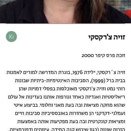
זויה צ'רקסקי
זוכת פרס קיפר 2000
זויה צ´רקסקי, ילידת 1976, בוגרת המדרשה למורים לאמנות
בבית ברל (1999), הסביבות האינטימיות-ביתיות שבונות
רותי נמט וזויה צ'רקסקי מאוכלסות בפסלי דמויות שהן
ריאליסטיות ואגדיות כאחד וגורפות אותנו בעדינות אל עולם
שהוא מחקה מציאות ובה בעת מאגי וחלומי. בביצוע איטי
ועמלני-דקדקני הן משחזרות באובססיביות סביבות חיים
ומציאות קונקרטית ובה בעת מפקיעות אותה באמצעות
הזרות שונות (כגון שיבוש קנה המידה, עיוותים ודפורמציות,