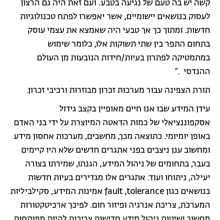
קשה יש בה טעם של נגיעה בטבע. ועם זאת היה גם הרצון
לעסוק בנושאים יישומיים, אשר יאפשרו לפתח טכנולוגיות
חדשות. ומתוך כך אך טבעי היה שאמצא את עצמי עוסק
בתחום התפר בין שתי תשוקות אלו, כלומר שימוש
במתמטיקה לפתרון בעיות/חידות הנובעות מן העולם
ההנדסי .“
תורת הצפינה עבור מערכות זכרון מבוזרות ורכיבי זכרון.
עידן המידע שבו אנו חיים מאופיין בקצב גידול
אסקפוננציאלי של כמות הדאטה המיוצרת על ידי בני האדם
באופן יומיומי. כתוצאה מכך, מחשבים, מערכות אחסון מידע
ומחשוב ענן ניצבים בפני אתגרים חדשים שלא היו קיימים
בעבר, בתחומים של ניהול המידע, הגנתו, שמירתו בצורה
יעילה, ניתוחו ועוד. אתגרים אלו מגדירים בעיות חדשות
בנושאים כגון fault ,tolerance אמינות המידע, סקילביליות
המערכת, צריכת אנרגיה ופיזור חום. לפיכך ארכיטקטורות
מחשוב ושיטות ניהול מידע חדישות צריכות להיות מפותחות