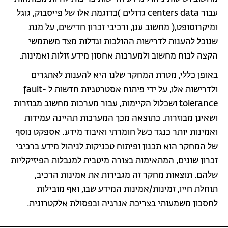
עבור centers data גדולים )כדוגמת אלו של פייסבוק, גוגל
ומיקרוסופט,( מחשוב ענן, ורכיבי זכרון חדישים, על מנת
שנוכל להענות לדרישות ההולכות וגדלות מצד משתמשי
הקצה לכוח מחשוב ולמערכות אחסון מידע זולות ואמינות.
באופן כללי, מטרת המחקר שלנו היא להענות לאתגרים
ולדרישות אלו, על ידי פיתוח אסטרטגיות חדשות ל fault-
tolerance ושכלול הקיימות, עבור מערכות מחשוב מבוזרות
ושאינן מבוזרות. כתוצאה מכך המערכות תהיינה עמידות
ואמינות יותר כנגד כשל חומרתי ואיבוד מידע. אספקט נוסף
של המחקר הוא תכנון ופיתוח טכניקות לניהול מידע ברכיבי
זכרון שונים, המתאימות בצורה מיטבית למגבלות הפיזיקליות
שלהם. תוצאות מחקר זה מגבירות את אמינות הרכיב,
תוחלת חייו, זמינות/אמינות המידע שבו, ואף מובילות
לחסכון משמעותי בצריכת אנרגיה ובפסולת אלקטרונית.