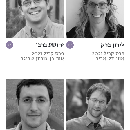
לירון ברק
יהושע ברבן
פרס קריל 2021
פרס קריל 2021
אונ' תל-אביב
אונ' בן-גוריון שבנגב