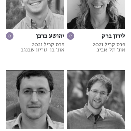
לירון ברק
יהושע ברבן
פרס קריל 2021
פרס קריל 2021
אונ' תל-אביב
אונ' בן-גוריון שבנגב