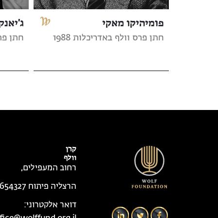
פומיהיקו מאקי
ג'יאנק
חתן פרס וולף באדריכלות 1988
חתן פרס
קרן
וולף
רחוב המעפילים,
הרצליה פיתוח 4654327
דואר אלקטרוני: