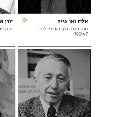
אלדו ואן אייק
יורן א
חתן פרס וולף באדריכלות
חתן פרס
1996/7