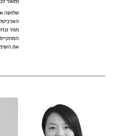
ומאור לכל
שלושה אד
הארכיטקט
חוזר ונד
המתקיימו
את השימו