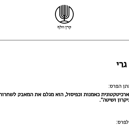
קרן וולף
פרס וולף
פרס קיפר
גרי
הזוכים
פרס קריל
ריקרדו וולף
מלגות
מידע נוסף
קול קורא לפרס וולף
תן הפרס:
ארכיטקטונית כאמנות וכפיסול, הוא מגלם את המאבק לשחרור
יקרון ושיטה".
לפרס: