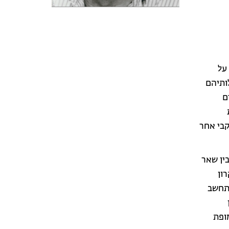
על
לותיהם
ם
קבי אחר
בין שאר
רון
התחשב
מופת