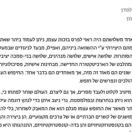
לסדן
צון
חד משלושתם היה ראוי לפרס בזכות עצמו, ניתן לעמוד ביתר שאת 
מתם היצירתי ע"י ההשוואה ביניהם, ואפילו, מבעד לניגודים שבמע
הסותרות. שלושה אישים, שלושה מנהיגים, שלושה בני-סמכה יציבי
תלבט של הארכיטקטורה החדישה. מבחינות אישיות, פסיכולוגיות
, שונים הם מאוד זה מזה, אך מאוחדים הם בדבר אחד: החיפוש הע
ולכים ונפרשים של חופש.
מיטיב לקלוט ולעבד מסרים, אך גם ליצרם. העולם שוחר לפתחו כי, 
הוא ניחן בנחרצות ובפולמסנות. גרי ניצב איתן כדי לנתץ דוגמה עיק
ותר מאשר את החופש עצמו מגלם הוא את המאבק לשחרור, בלי ל
ושגים של קשרים חברתיים או של צרכים מקצועיים. הן ביצירה והן
הם בקונסטרוקטיוויזם והן בדה-קונסטרוקטיוויזם, התנהגותו היא 