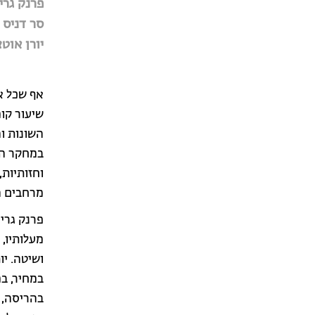
פרנק גרי
סר דניס 
יורן אוט
אף שכל א
שיעור קו
השונות ו
במחקר המ
וחזותיות
מרחבים ה
פרנק גרי 
מעלותיו, 
ושיטה. י
במחיר, במ
בהריסה, 