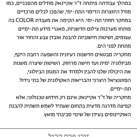
במהלך עבודתה פיתחה ד"ר אקיינאק מודלים מהפכניים, כמו
מודל היווצרות הדימוי התת-ימי, שהפכו לכלים מרכזיים
במחקר חזותי תת-ימי. היא הקימה את מעבדת COLOR בה
פותחו מערכות צילום חדשניות, מאגרי מידע תת-ימיים
עצומים, ושיטות חישוביות להבנת אובדן צבע והחזר אור
מתחת לפני הים.
מחקריה מבטאים חדשנות רעיונית והשפעה רחבת היקף,
מביולוגיה ימית ועד חישה מרחוק. השיטות שיצרה משנות
את היכולת שלנו להבין ולמדוד את המגוון הביולוגי,
הפוטנציאל היצרני והבריאות האקולוגית של בתי גידול
תת-ימיים.
מחקריה של ד"ר אקיינאק אינם רק חידוש טכנולוגי, אלא
קפיצת מדרגה מדעית בתחום שעתיד לשמש תשתית להבנת
האוקיינוסים בעידן של שינוי סביבתי מואץ.
זוכי פרס קריל