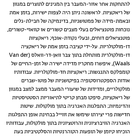
להתחקות אחר אזור-המעבר בין המגינים לתוצרים במגוון
של ריאקציות. לראשונה ניתן היה לצפות ישירות, בזמן אמת
ובאמת-מידה של פמטושניות, בדינמיקה של חבילת-גלים
נוכחות פוטנציאלים בעלי מצבים קשורים או קוואזי-קשורים,
פוטנציאלים דוחים, ובעלי נקודת-אוכף; ריאקציות
דו-מולקולריות. על-ידי קציבה בזמן אמת של ריאקציה
דו-מולקולרית מותחלת בתוך צבר וואן-דר-וואלס (Van der
Waals), איפשרו מחקריו מדידה ישירה של זמן-החיים של
קומפלקס התנגשות; ריאקציות חד-מולקולריות. עבודותיו
אודות הספקטרוסקופיה בפיקושניות של פוטו-שברים
מולקולריים, ומדידות של שיעורי המעבר ממצב למצב במגוון
של ריאקציות, סיפקו מבחן קריטי לתיאוריות הסטטיסטיות
והדינמיות; התפלגות האנרגיה בתוך מולקולות. שיטות
חדישות פרי יצירתו שימשו את זווייל בבחינת אופן התפלגות
האנרגיה הוויברציונית והרוטציונית בתוך מולקולות, עבודותיו
הוכיחו קיומן של תופעות הקוהרנטיות והסלקטיביות בעת