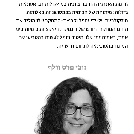
זרימת האנרגיה הוויבריציונית במולקולות רב-אטומיות
גדולות; פיתוחה של הכימיה בפמטושניות באלומות
מולקולריות על-ידי זווייל וקבוצת-המחקר שלו הוליד את
תחום המחקר החדש של דינמיקת ריאקציות כימיות בזמן
אמת, באמות זמן אלו. היטיב זווייל לעשות בהטביעו את
המונח פמטוכימיה לתחום חדש זה.
זוכי פרס וולף