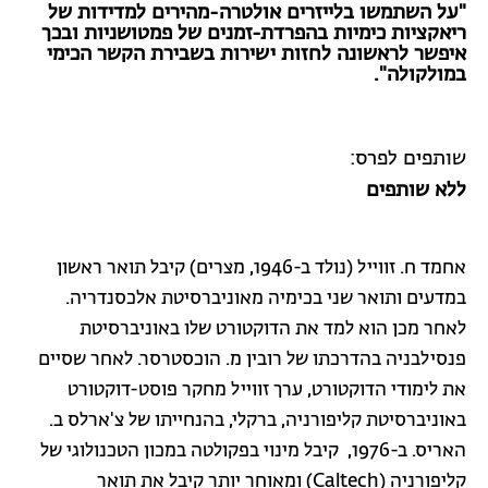
"על השתמשו בלייזרים אולטרה-מהירים למדידות של
ריאקציות כימיות בהפרדת-זמנים של פמטושניות ובכך
איפשר לראשונה לחזות ישירות בשבירת הקשר הכימי
במולקולה".
שותפים לפרס:
ללא שותפים
אחמד ח. זווייל (נולד ב-1946, מצרים) קיבל תואר ראשון
במדעים ותואר שני בכימיה מאוניברסיטת אלכסנדריה.
לאחר מכן הוא למד את הדוקטורט שלו באוניברסיטת
פנסילבניה בהדרכתו של רובין מ. הוכסטרסר. לאחר שסיים
את לימודי הדוקטורט, ערך זווייל מחקר פוסט-דוקטורט
באוניברסיטת קליפורניה, ברקלי, בהנחייתו של צ'ארלס ב.
האריס. ב-1976, קיבל מינוי בפקולטה במכון הטכנולוגי של
קליפורניה (Caltech) ומאוחר יותר קיבל את תואר