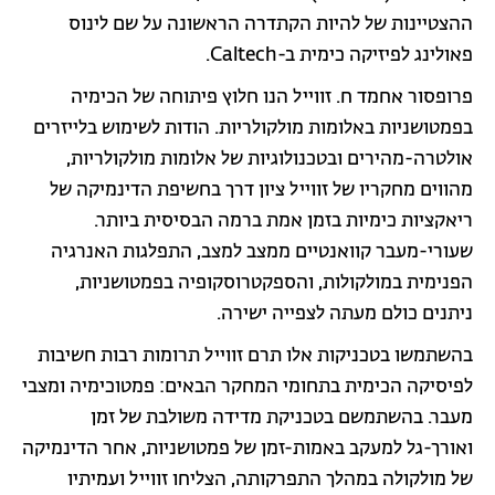
ההצטיינות של להיות הקתדרה הראשונה על שם לינוס
פאולינג לפיזיקה כימית ב-Caltech.
פרופסור אחמד ח. זווייל הנו חלוץ פיתוחה של הכימיה
בפמטושניות באלומות מולקולריות. הודות לשימוש בלייזרים
אולטרה-מהירים ובטכנולוגיות של אלומות מולקולריות,
מהווים מחקריו של זווייל ציון דרך בחשיפת הדינמיקה של
ריאקציות כימיות בזמן אמת ברמה הבסיסית ביותר.
שעורי-מעבר קוואנטיים ממצב למצב, התפלגות האנרגיה
הפנימית במולקולות, והספקטרוסקופיה בפמטושניות,
ניתנים כולם מעתה לצפייה ישירה.
בהשתמשו בטכניקות אלו תרם זווייל תרומות רבות חשיבות
לפיסיקה הכימית בתחומי המחקר הבאים: פמטוכימיה ומצבי
מעבר. בהשתמשם בטכניקת מדידה משולבת של זמן
ואורך-גל למעקב באמות-זמן של פמטושניות, אחר הדינמיקה
של מולקולה במהלך התפרקותה, הצליחו זווייל ועמיתיו