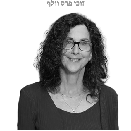
זוכי פרס וולף