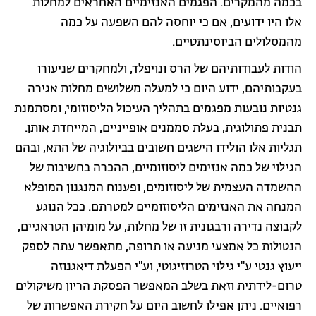
בכמה מהמקרים. הפגמים האנזימיים האחראים למחלות
אלו היו ידועים, אם כי יוחסה להם השפעה על כמה
מהמסלולים הביוסינתטיים.
הודות לעבודותיהם של הרס ונויפלד, ולמחקרים שניעורו
בעקבותיהם, ידוע היום כי למעלה משלושים מחלות אגירה
גנטיות נובעות מפגמים בתהליך העיכול הליסוזומי, ומסתמנת
תבנית פתולוגית, בעלת סממנים אופייניים, המייחדת אותן.
תגליות אלו הולידו הישגים חשובים בביולוגיה של התא, ובהם
הגילוי של כמה אנזימים ליסוזומיים, ההכרה בחשיבות של
ההשמדה העצמית של ליסוזומים, ופענוח המנגנון המופלא
המנחה את האנזימים הליסוזומיים למטרתם. ככל הנוגע
לקבוצה נדירה ורבגונית זו של מחלות, על מומיהן הטראגיים,
הנטולות כל אמצעי מניעה או תרופה, מתאפשר עתה לספק
ייעוץ גנטי ע"י גילוי הטרוזיגוטי, וע"י הפעלת דיאגנוזה
טרום-לידתית וזאת בשלב המאפשר הפסקת הריון משיקולים
רפואיים. ניתן אפילו לחשוב היום על חקירת האפשרות של