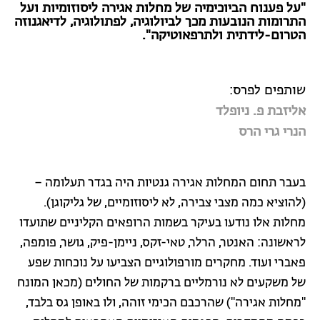
"על פענוח הביוכימיה של מחלות אגירה ליסוזומיות ועל
התרומות הנובעות מכך לביולוגיה, לפתולוגיה, לדיאגנוזה
הטרום-לידתית ולתרפאוטיקה".
שותפים לפרס:
אליזבת פ. ניופלד
הנרי גרי הרס
בעבר תחום המחלות אגירה גנטיות היה בגדר תעלומה –
(להוציא כמה מצבי צבירה, לא ליסוזומיים, של גליקוגן).
מחלות אלו נודעו בעיקר בשמות הרופאים הקליניים שתועדו
לראשונה: האנטר, הרלר, טאי-זקס, ניימן-פיק, גושר, פומפה,
פאברי ועוד. מחקרים מורפולוגיים הצביעו על נוכחות שפע
של משקעים לא נורמליים ברקמות של החולים (מכאן המונח
"מחלות אגירה") שהרכבם הכימי זוהה, ולו באופן גס בלבד,