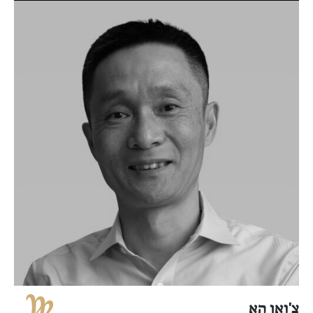
צ'ואן הא