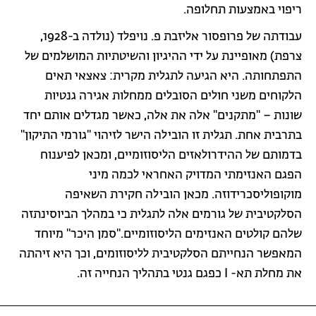
ריפוי באמצעות תחלופה.
עבודתה של פרופסור אליזבת פ. נויפלד (נולדה ב-1928,
צרפת) מאופיינת על ידי ההיגיון והשיטתיות המושלמים של
התפתחותה. היא הגיעה לתגלית מקרית: צאצאי תאים
הלקוחים משני חולים הסובלים ממחלות אגירה גנטיות
שונות – "מתקנים" אלה את אלה, כאשר מגדלים אותם יחד
בתרבית אחת. תגלית זו הובילה הישר לזיהוי "גורמי התיקון"
בדמותם של ההידרולאזים הליסוזומיים, ומכאן לפיענוח
הפגם האנזימתי המדויק האחראי לכמה מיני
מוקופוליסכרידוזה. מכאן הובילה חקירת השאיפה
הסלקטיבית של גורמים אלה לתגלית כי במהלך הביוסינתזה
שלהם קולטים האנזימים הליסוזומיים."סמן היכר" מיוחד
המאפשר הנחייתם הסלקטיבית לליסוזומים, וכך היא זיהתה
את מחלת תא- I כפגם גנטי בתהליך הנחייה זה.