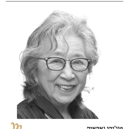
פוג'יקו נאקאיה