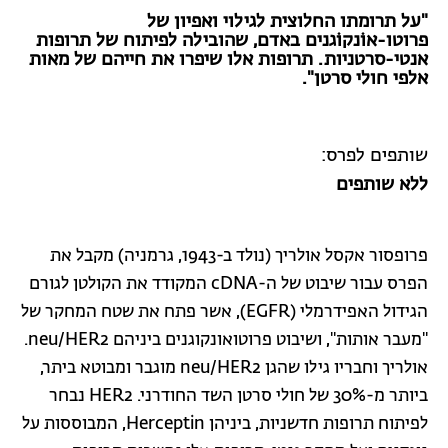
"על תרומתו החלוצית לגילוי ואפיון של
פרוטו-אוֹנקוֹגנים באדם, שהובילה לפיתוח של תרופות
אנטי-סרטניות. תרופות אלו שיפרו את חייהם של מאות
אלפי חולי סרטן".
שותפים לפרס:
ללא שותפים
פרופסור אקסל אולריך (נולד ב-1943, גרמניה) מקבל את
הפרס עבור שיבוט של ה-cDNA המקודד את הקולטן לגורם
הגידול האפידרמלי (EGFR), אשר פתח את שטח המחקר של
"מעבר אותות", ושיבוט פרוטואונקוגנים ביניהם neu/HER2.
אולריך וחבריו גילו שהגן neu/HER2 מוגבר ומבוטא ביתר,
ביותר מ-30% של חולי סרטן השד החודרני. HER2 נבחר
לפיתוח תרופות חדשניות, ביניהן Herceptin, המבוססות על