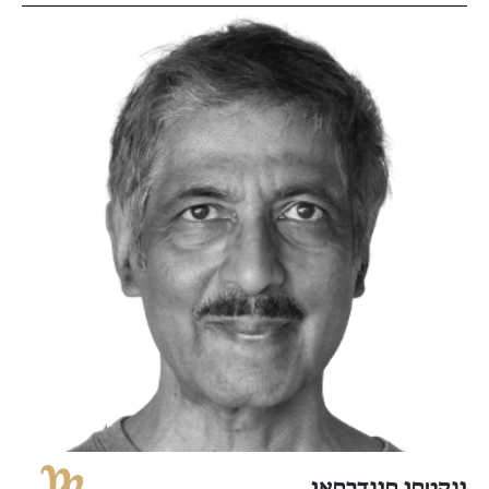
ונקטסן סונדרסאן