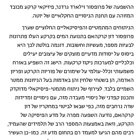
ההשפעה של פרופסור וילארד גרדנר, פיזיקאי קרקע מכובד
המזוהה עם תחנת הניסויים החקלאיים של יוטה.
הניתוחים המתמטיים והפיסיקאליים החלוציים שערך
פרופסור דון קרקהאם בתנועת המים בקרקע העלו פתרונות
לבעיות מספר, מעשיות וחשובות. דוגמה בולטת לכך היא
ביסוס על יסודות מדעיים מוצקים של עיצובים יעילים
וכלכליים למערכות ניקוז קרקעות. הישג זה השפיע באורח
משמעותי וכלל-עולמי על שימורם של פוריות הקרקע ופריון
האדמה, הן בשטחי שלחין והן באדמות בעל הניזונות ממטר
השמיים בלבד. לצירוף של ניתוח מתמטי-פיסיקאלי מדוקדק
ותכנון קפדני של ניסויי מעבדה מזה, עם ניסויים ומדידות
שדה נרחבים מזה, כפי שבאו לביטוי במחקריו של דון
קרקהאם, נודעה השפעה מפרה על מדע הפיסיקה של
הקרקע, וזאת באמצעות המספר הרב של תלמידים שהעמיד,
רבים מהם הגיעו למעמד רם בתחום מדע זה. כמו-כן העשיר