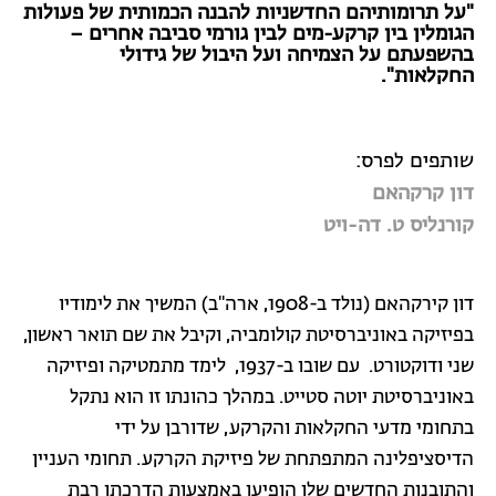
"על תרומותיהם החדשניות להבנה הכמותית של פעולות
הגומלין בין קרקע-מים לבין גורמי סביבה אחרים –
בהשפעתם על הצמיחה ועל היבול של גידולי
החקלאות".
שותפים לפרס:
דון קרקהאם
קורנליס ט. דה-ויט
דון קירקהאם (נולד ב-1908, ארה"ב) המשיך את לימודיו
בפיזיקה באוניברסיטת קולומביה, וקיבל את שם תואר ראשון,
שני ודוקטורט. עם שובו ב-1937, לימד מתמטיקה ופיזיקה
באוניברסיטת יוטה סטייט. במהלך כהונתו זו הוא נתקל
בתחומי מדעי החקלאות והקרקע, שדורבן על ידי
הדיסציפלינה המתפתחת של פיזיקת הקרקע. תחומי העניין
והתובנות החדשים שלו הופיעו באמצעות הדרכתו רבת