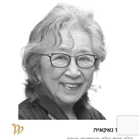
פוג'יקו נאקאיה