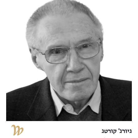
גיורג' קורטג