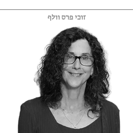
זוכי פרס וולף