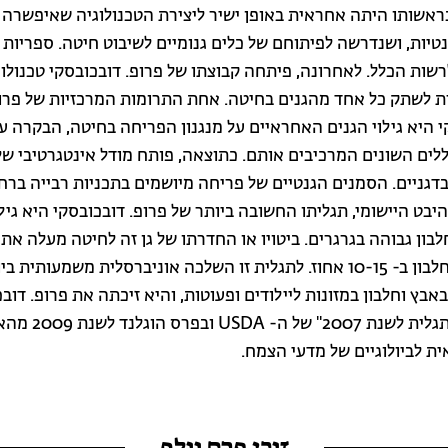
אשותו היתה אחראית באופן ישיר ליצירת הטכנולוגיה שאיפשרה 
נטיות, ושנדרשה לפיתוחם של כלים גנומיים לשיבוט חיטה. ספריות
רשות הכלל. לאחרונה, פיתחה קבוצתו של פרופ. דובכובסקי טכנולוג
לשתק כל אחד מהגנים בחיטה. אחת התרומות המרכזיות של פרו
 היא גילוי הגנים האחראיים על מנגנון הפריחה בחיטה, הבקרה על
לים השונים המרכיבים אותם. כתוצאה, פותח מודל אינטגרטיבי של 
דגניים. הסמנים הגנטיים של פריחה מיושמים בתכניות רבייה ברח
יבט היישומי, תגליתו החשובה ביותר של פרופ. דובכובסקי היא גילו
בון גבוהה בגרגרים. ביטויו או החדרתו של גן זה לחיטה מעלה את
האבץ והחלבון ב- 10-15 אחוז. לתגלית זו השלכה אוניברסלית משמעותית 
בץ וחלבון במזונות ליילודים ופעוטות, והיא זיכתה את פרופ. דוב
ב"פרס התגלית לשנת 2007" של ה- 
ת לביולוגיים של מדעי הצמח.
זוכי פרס וולף