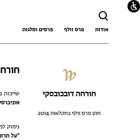
חיפוש:
אודות
פרס וולף
פרסים ומלגות
חורחה
חורחה דובכובסקי
שייכות 
אוניברסי
חתן פרס וולף בחקלאות 2014
נימוק למ
"על תרו