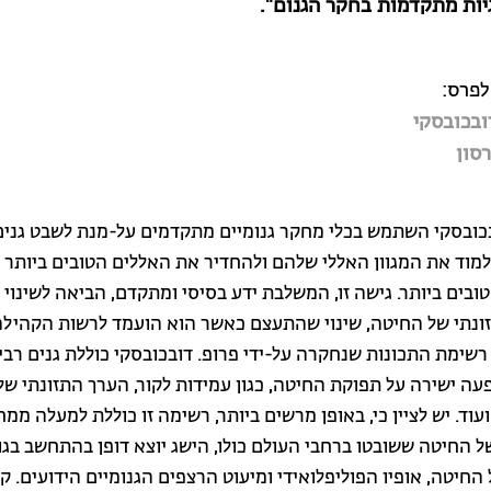
יות מתקדמות בחקר הגנום".
לפרס:
ובכובסקי
רסון
בכובסקי השתמש בכלי מחקר גנומיים מתקדמים על-מנת לשבט גנים 
למוד את המגוון האללי שלהם ולהחדיר את האללים הטובים ביותר 
בים ביותר. גישה זו, המשלבת ידע בסיסי ומתקדם, הביאה לשינוי 
ונתי של החיטה, שינוי שהתעצם כאשר הוא הועמד לרשות הקהיל
רשימת התכונות שנחקרה על-ידי פרופ. דובכובסקי כוללת גנים רב
עה ישירה על תפוקת החיטה, כגון עמידות לקור, הערך התזונתי של
עוד. יש לציין כי, באופן מרשים ביותר, רשימה זו כוללת למעלה ממ
ל החיטה ששובטו ברחבי העולם כולו, הישג יוצא דופן בהתחשב בגו
החיטה, אופיו הפוליפלואידי ומיעוט הרצפים הגנומיים הידועים. ק