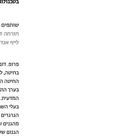
בטכנולוג
שותפים 
חורחה ד
לייף אנד
פרופ. דו
בחיטה, ל
החיטה הטו
בערך התז
המדעית. 
בעלי השפ
הגרגרים ו
מהגנים ש
הגנום של 