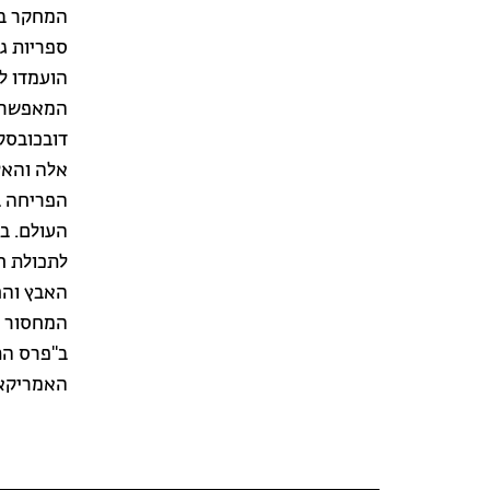
המחקר בר
ספריות ג
הועמדו ל
המאפשרת 
דובכובסקי
אלה והאל
הפריחה ב
העולם. בה
לתכולת חל
המחסור בא
האמריקאי