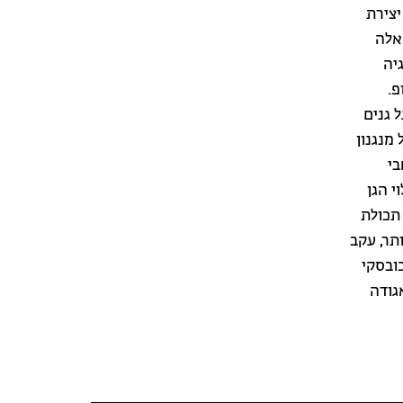
יצירת
 אלה
יה
פ.
 גנים
מנגנון
בי
י הגן
 תכולת
ביותר, עקב
כובסקי
USDA ובפרס הוגלנד לשנת 2009 מהאגודה