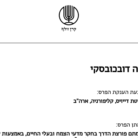
קרן וולף
פרס וולף
פרס קיפר
 דובכובסקי
הזוכים
פרס קריל
ריקרדו וולף
מלגות
מידע נוסף
קול קורא לפרס וולף
בעת הענקת הפרס:
טת דייויס, קליפורניה, ארה"ב
תן הפרס:
מתם פורצת הדרך בחקר מדעי הצמח ובעלי החיים, באמצעות 