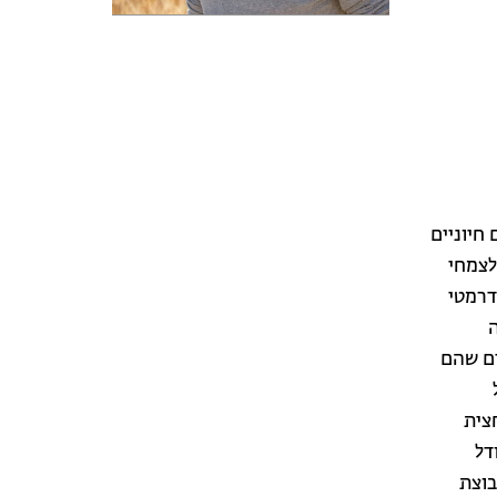
חיוניים
לצמחי
דרמטי
ה
ים שהם
חצית
דל
בוצת