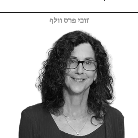
זוכי פרס וולף