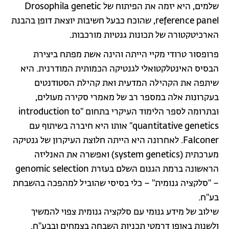
שלמים, היא יזמה את הפיתוח של Drosophila genetic
reference panel, שהוכח כבעל חשיבות יוצאת דופן בהבנת
הארכיטקטורה של תכונות גנטיות מורכבות.
פרופסור טרודי מקיי הייתה והינה אשת מפתח ביצירת
הבסיס האינטלקטואלי לגנטיקה הכמותית המודרנית. היא
שיתפה את הקהילה המדעית ואת קהילת הסטודנטים
בעקרונות אלה במספר רב של מאמרי סקירה מעולים,
ובתרומה לספר הלימוד העיקרי בתחום "introduction to
quantitative genetics" אותו היא חיברה בשיתוף עם
Falconer. לאחרונה היא הייתה חלוצת העיקרון של גנטיקה
מערכתית (system genetics) ואפשרה את האנליזה
הראשונה ברמת הגנום השלם בעזרת genomic selection
– "סלקציה גנומית" – כלי בסיסי שהוביל למהפכה בהשבחת
בע"ח.
שילוב של מידע גנומי עם סלקציה גנומית צפוי להמשיך
ולשנות באופן דרמטי תכניות השבחה בצמחים ובבע"ח.