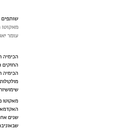
שותפים 
מאקוטו פ
עומר יאג
הכימיה ה
החזקים ה
הכימיה ה
מולקולות
שימושיות
שבאוניבר