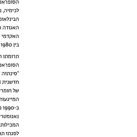
הסופראמו
לכימיה, 
האגודה הא
האקדמי ה
בין 1980 ו-2017) מונה כ-330 פרסומים.
תרומתו ה
הסופראמו
"סינתזה 
חדשנית ז
של חומרי
המייגעות 
ב-
נאנומטרי 
המכילות א
לסנתז תח