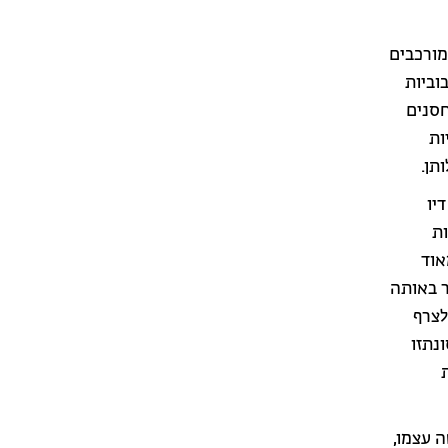
מורכבים
וביות
חסנים
ות
תן.
יו
ות
ול מאוד
ותר באותה
לצרף
ונתזו
ה עצמו,