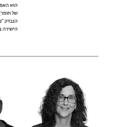
הוא האפש
של חומר)
הנבדק "נ
הישירה ב