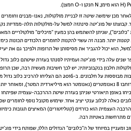
אחר מכן שימשה שיטה זו לבניית מולקולות, נאנו-מבנים וחומרים 
ר. קבוצתו של פוג'יטה סינתזה למשל על-מולקולות תלת-ממדיות נקב
 "כלובים"), שניתן להשתמש בהן כמעין "מיכלים" מולקולריים המא
קטנות יותר. מבנה זה עשוי להקנות לחומרים הלכודים תכונות כימי
של, הוא יכול להגביר את מסיסותן של תרופות ולפיכך גם את יעילו
 שנים עלה בידי פוג'יטה ועמיתיו לסנתז בעזרת שיטתם כלוב גדול ד
קולות חלבון בנקבוביותיו; יש לכך חשיבות מעשית רבה, שכן תרופ
חדשות רבות מבוססות על חלבונים. ב-2016 הם הצליחו להרכיב כלוב גד
יחסית שרוחבו 8 נאנומטרים (נאנומטר הוא מיליארדית המטר), ומאוחר י
יחו באופן תיאורטי שניתן בעזרת שיטת ההרכבה-עצמית שפיתחו 
!) כלובים כאלה לכלוב ענקי יציב אחד. שימוש מקובל נוסף לחומרים שס
רכבה העצמית הוא כזרזים (קטליזטורים) המאיצים תגובות כימיות
 מתרחשות באטיות רבה.
ב ומעניין במיוחד של ה"כלובים" הגדולים הללו, שפותח בידי פוג'יט