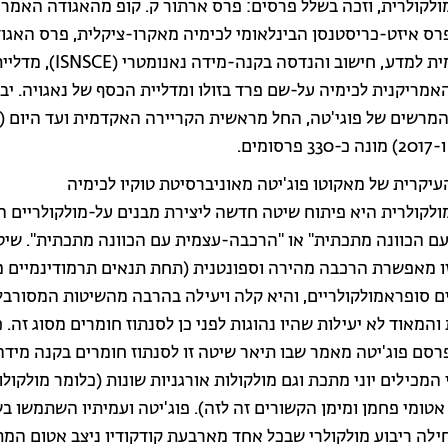
לקולרית, וזכה בשלל פרסים: פרס ארתור ק. קופ מהאגודה האמרי
פרס איזט-כריסטנסן הבינלאומי לכימיה מאקרו-ציקלית, פרס האגו
הבינלאומית למדע, חישוב והנדסה בקנה-מידה נאנומטרי (ISNSCE)
מריקנית לכימיה על-שם פרד בזולו ומדליית הכסף של נאגויה. יבו
מרשים של פוגי'טה, החל מראשית הקריירה האקדמית ועד היום (
עיקרית של מאקוטו פוג'יטה מאוניברסיטת טוקיו לכימיה
לקולרית היא פיתוח שיטה חדשה ליצירת מבנים על-מולקולריים ה
עם הכוונה מתכתית" או "הרכבה-עצמית עם הכוונה מתכתית". שי
ו מאפשרת הרכבה מהירה וספונטנית (תחת תנאים תרמודינמיים מ
ם סופראמולקולריים, והיא קלה ויעילה בהרבה מהשיטות המסורבל
והמאוד לא יעילות שהיו נהוגות לפני כן לסנתוז חומרים מסוג זה. 
1990 פרסם פוג'יטה מאמר שבו תיאר שיטה זו לסנתוז חומרים בקנה מידה
המכילים יוני מתכת וגם מולקולות אורגניות שונות (כלומר מולקולו
טומי פחמן ומימן הקשורים זה לזה). פוג'יטה ועמיתיו השתמשו בש
ילה ריבוע מולקולרי שבכל אחד מארבעת קודקודיו ניצב אטום המ