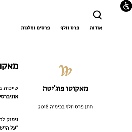
חיפוש:
אודות
פרס וולף
פרסים ומלגות
מאקוט
מאקוטו פוג'יטה
שייכות ב
אוניברסי
חתן פרס וולף בכימיה 2018
נימוק למ
"על הישג