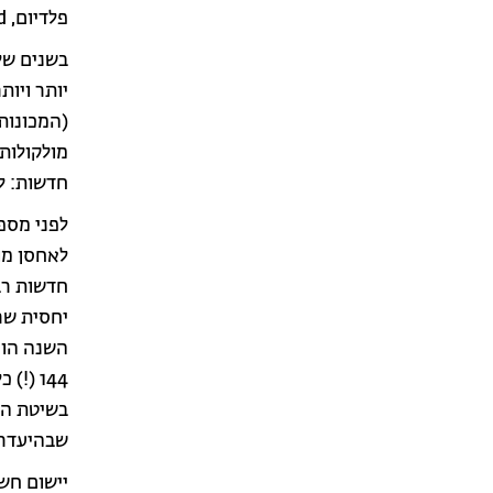
פלדיום, Pd (H הוא מימן, N חנקן ו-O חמצן).
בשנים של
יותר ויות
(המכונות
מולקולות 
חדשות: למ
לפני מספר
לאחסן מול
השנה הוכ
144 (
בשיטת הה
שבהיעדרם
יישום חשו