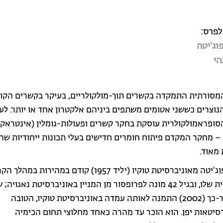
לפרס:
וג'יטה
הי
מסורתית התמקדה בקשרים תוך-מולקולריים, בעיקר בקשרים הקוו
נוצרים כששני אטומים משתפים ביניהם אלקטרון אחד או יותר. לע
סופראמולקולרית עוסקת בחקר קשרים ופעולות-גומלין (אינטראקצי
 – מחקר המקדם פיתוח חומרים חדישים בעלי תכונות ייחודיות שה
 מאוד.
מאקוטו פוג'יטה מאוניברסיטת טוקיו (יליד 1957) קודם במהירות במ
האקדמאית שלו, ובגיל 42 מונה לפרופסור מן המניין באוניברסיטת נאגויה
שנים אחר-כך (2002) התמנה לאותה עמדה באוניברסיטת טוקיו, הטובה
סיטאות יפן. הוא הוכר עד מהרה כאחד מחלוצי תחום הכימיה