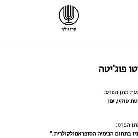
קרן וולף
פרס וולף
פרס קיפר
ו פוג'יטה
הזוכים
פרס קריל
ריקרדו וולף
מלגות
מידע נוסף
קול קורא לפרס וולף
עת מתן הפרס:
טת טוקיו, יפן
תן הפרס:
יו בתחום הכימיה הסופראמולקולרית."