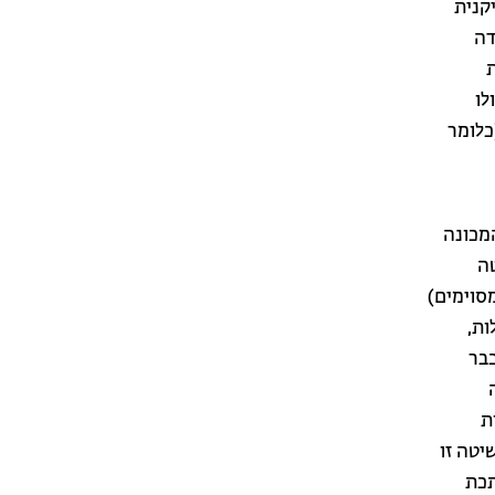
קנית
דה
, מדליית
לו
כלומר
מכונה
טה
סוימים)
ות,
כבר
ת
יטה זו
תכת