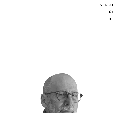
ה גבישי
מר
תו