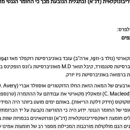
יבונוקלאית (דנ"א) ובתגלית הנובעת מכך כי החומר הגנטי מו
לפרס:
פים
 ברפואה באוניברסיטת ניו יורק.
מקלאוד (C. Macleod) ומאקלין מקארטי את עבודתם על ההתמרה (טרנס
וקוקוס (חידק דלקת הריאות). באותם ימים מועט ביותר היה המידע
פי של החומר הגנטי. ידוע היה כי התורשה נקבעת על יד הכרומוזומ
ם חומצה דאוקסיריבונוקלאית (דנ"א) ופרוטאינים בכמויות שוות ב
ים הנם מולקולות מורכבות המכילות מספר רב של חומצות אמינו ש