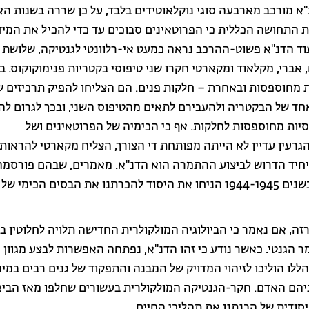
"א מורכב מארבעה סוגי נוקלאוטידים בלבד, על כן שררה בשנות ה
 התחושה הכללית כי הפרוטאינים סבוכים עד כדי להכיל את המי
עוד הדנ"א פשוט-ההרכב נראה כמעט אי-רלוונטי לגנטיקה, שלושת
 אברי, מקלאוד ומקארטי חקרו שני טיפוסי בקטריות פנימוקוקוס. 
ת מחוספסות ובאחרת – חלקות פנים. הם הצליחו להפיק תרכיזים ש
חד של הבקטריה ולהעבירם לתאים מהטיפוס השני, ובכך לגרום ל
סיות מחוספסות לחלקות. אף כי הכימיה של הפרוטאינים ושל
גרעין עדיין לא הייתה מפותחת די הצורך, הצליח מקארטי להראות 
חיד הדרוש לביצוע ההתמרה הוא הדנ"א. מאמרים, שבהם פורסמה
התגלית בשנים 1944-1945 הניחו את היסוד להכרתנו את הבסים הכימי 
רזה, אם נאמר כי הביולוגיה המולקולרית החדישה תלויה לחלוטין ב
ר הגנטי. כאשר נודע כי זהו הדנ"א, נפתחה האפשרות לבצע מגוון 
והללו הוליכו לזיהוי המדויק של המבנה והתפקוד של גנים רבים במינ
ניהם האדם. חקר-הגנטיקה המולקולרית בעשורים שחלפו מאז הבי
סודית של הבנתנו את תהליכי החיים.