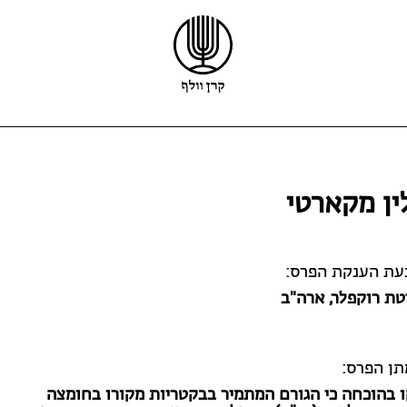
קרן וולף
פרס וולף
פרס קיפר
ן מקארטי
הזוכים
פרס קריל
ריקרדו וולף
מלגות
מידע נוסף
קול קורא לפרס וולף
בעת הענקת הפרס:
טת רוקפלר
, ארה"ב
תן הפרס:
 בהוכחה כי הגורם המתמיר בבקטריות מקורו בחומצה