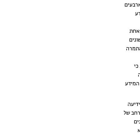
ארבעים
דע
באחת
ונים
התמרה
כי
של המידע
ידיעה
רחב של
ים
א