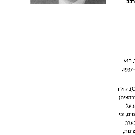
רכב
מאקלין מקארטי (נולד ב-1911, ארה"ב) עובד באוניברסיטת רוקפלר מאז 1941, הוא
בוגר אוניברסיטת סטנפורד, קיבל תואר M.D מאוניברסיטת ג'ונס הופקינס ב-1937,
בשנות הארבעים של המאה הזאת החלו הדוקטורים אוסוולד אברי (O. Avery), קולין
פורמציה)
 על
ים, וכי
ערך.
ונות,