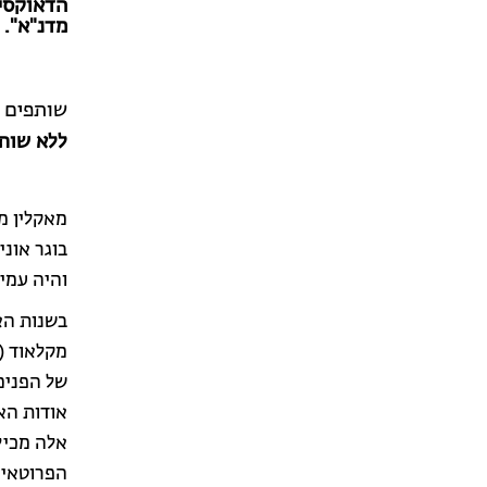
הדאוקסיר
מדנ"א".
שותפים 
ללא שות
והיה עמית
של הפנימ
אודות האו
אלה מכילי
הפרוטאינ