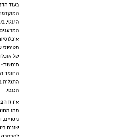
בעוד הדנ
המוקדמות
הגנטי, ב
המדענים,
אוכלוסיו
מטיפוס א
של אוכלו
חומצות-ה
החומר הי
הגנטי.
אין זו הפ
מהו החומ
ניסויים, 
שונים בי
להרחבה י