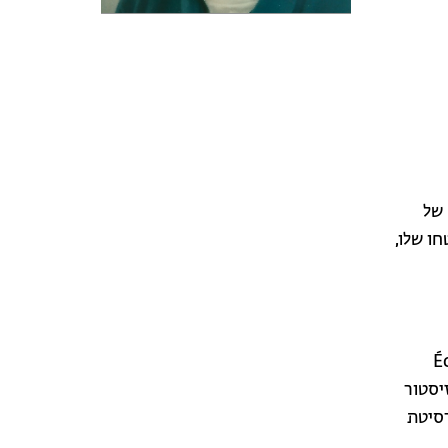
 של
ו שלו,
ו של פייר איגריין ב-École
נזיסטור
יברסיטת
ה