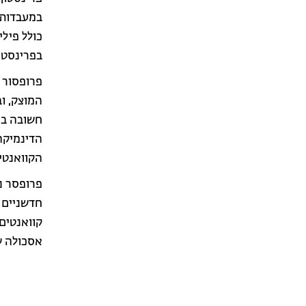
במעבדות 
כולל פילי
בפרינסטון,
פרופסור 
המוצק, ו
הדינמיקה
הקוואנטי
פרופסר נו
חדשניים 
אסכולה ש