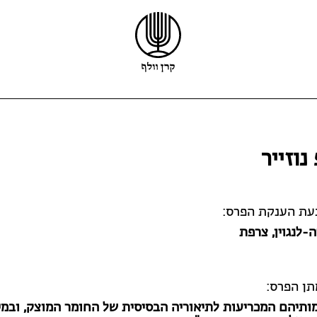
קרן וולף
פרס וולף
פרס קיפר
נוזייר
הזוכים
פרס קריל
ריקרדו וולף
מלגות
מידע נוסף
קול קורא לפרס וולף
בעת הענקת הפרס:
-לנגוין
, צרפת
תן הפרס:
ותיהם המכריעות לתיאוריה הבסיסית של החומר המוצק, ובמי