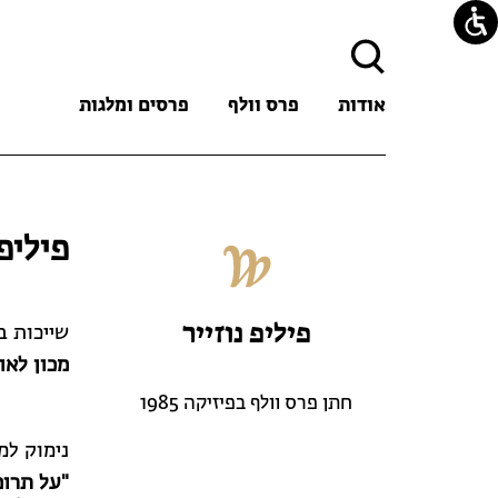
חיפוש:
אודות
פרס וולף
פרסים ומלגות
פיליפ 
פיליפ נוזייר
שייכות 
מכון לאוה
חתן פרס וולף בפיזיקה 1985
נימוק למ
"על תרומ