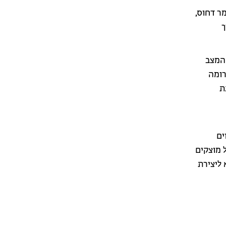
ר דחוס,
ך
 המצב
רומה
(Fermi) ולהבנת
ים
 מוצקים
הביא ליצירת