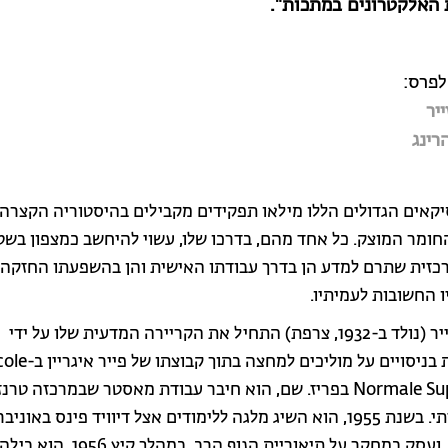
 האלקטרונים במתכות".
לפרס:
ייר
רינג
יקאים הגדולים הללו מילאו תפקידים מקבילים בהיסטוריה הקצרה
חומר המוצק. כל אחד מהם, בדרכו שלו, עשוי להיחשב כמצפון בשטח
כזית שתרם למדע הן בדרך עבודתו האישית והן בהשפעתו החזקה
 החשובות לעמיתיו.
פיליפ נוזייר (נולד ב-1932, צרפת) התחיל את הקריירה המדעית שלו על ידי
התעמקות בניסויים על מוליכים למחצה בתוך קבוצת
Normale Supérieure בפריז. שם, הוא חיבר עבודת מאסטר שבמרכזה טר
מגע נקודתי. בשנת 1955, הוא השיג מלגה ללימודים אצל דיוויד פינס באונ
פרינסטון, ועסק במחקר על תיאוריית הגוף הרב. במהלך קיץ 1956, הוא ביל