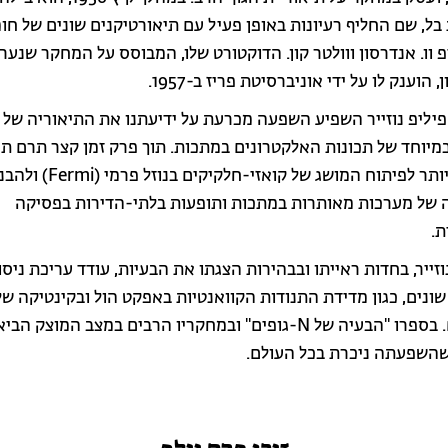
בל, שם החליף רעיונות באופן פעיל עם תיאורטיקנים שונים של חומ
פ וו. אנדרסון ווולטר קון. הדוקטורט שלו, המבוסס על המחקר שנער
 הוענק לו על ידי אוניברסיטת פריז ב-1957.
פיליפ נוזייר השפיע השפעה מכרעת על ידיעתנו את התיאוריה של
במיוחד של תכונות האלקטרונים במתכות. תוך פרק זמן קצר תרם ת
חשובה ביותר לפיתוח המושג של קואזי-חלקיקים בנוזל פרמי 
 של מערכות מאותרות במתכות ותופעות בלתי-הדירות בפסיקה
ת.
זייר, בחדות ראייתו ובבהירות הצגתו את הבעיות, עודד עריכת ניסו
שונים, כגון מדידת התנודות הקוואנטיות באפקט הול ובקינטיקה של
קוואנטים. בספרו "הבעיה של N-גופים" ובמחקריו הרבים במצב המוצק 
השפעתה ניכרת בכל העולם.