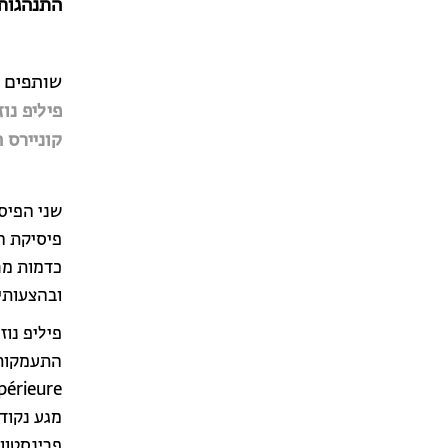
התנהגות
שותפים 
פיליפ נוז
קוניירס ה
שני הפיס
פיסיקת ה
כדמות מר
ובהצעותיו