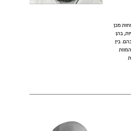
חות מכן
ת, בהן
הם. בין
המוות
ת