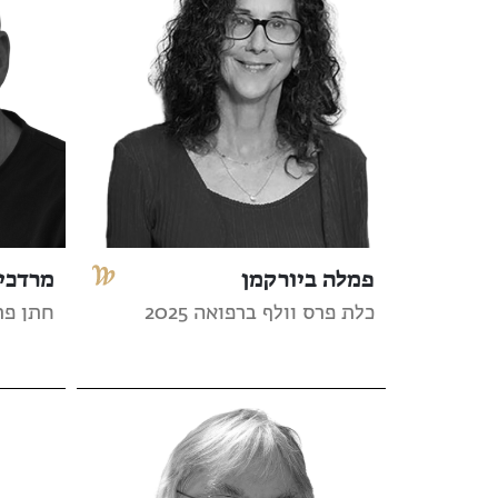
פמלה ביורקמן
מרדכי 
כלת פרס וולף ברפואה 2025
חתן פרס 