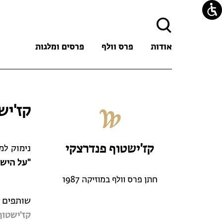
חיפוש:
אודות
פרס וולף
פרסים ומלגות
קז'יש
קז'ישטוף פנדרצקי
נימוק למ
"על הישג
חתן פרס וולף במוזיקה 1987
שותפים 
קז'ישטוף