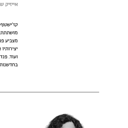
אייזיק ש
קז'ישטוף
מושתתת ת
מצביע פנ
יצירותיו 
ועוד. פנד
בחדשנותן