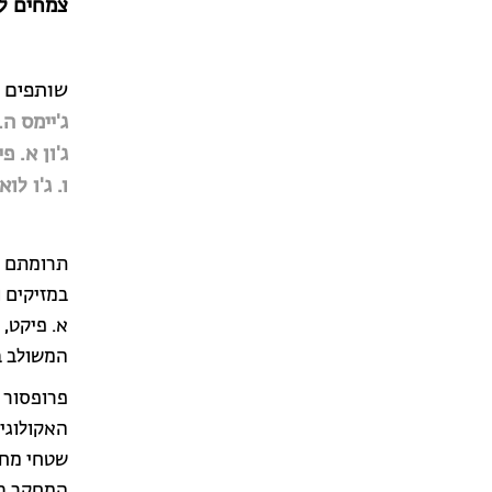
צמחים לח
שותפים 
ג'יימס ה.
ג'ון א. פ
ו. ג'ו לוא
תרומתם ה
במזיקים 
א. פיקט, 
המשולב ב
פרופסור 
האקולוגית
שטחי מחק
המחקר בפ