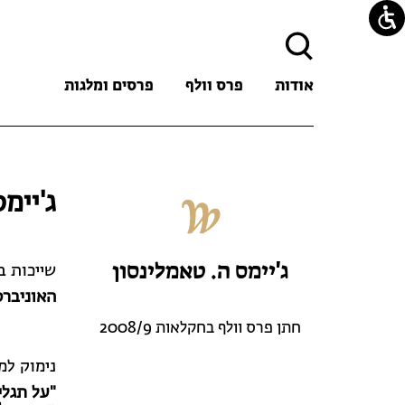
חיפוש:
אודות
פרס וולף
פרסים ומלגות
ג'יימ
ג'יימס ה. טאמלינסון
שייכות 
האוניברס
חתן פרס וולף בחקלאות 2008/9
נימוק למ
"על תגלי