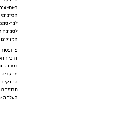
באמצעות ש
הביוכימיה
לבר-סמכה
לסביבה ה
המזיקים 
פרופסור ג
דרכי החש
בטוחה יו
מחקריהם 
החרקים הנ
תרומתם ה
העלתה את