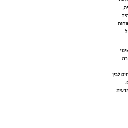
ה,
היה
וחות
ל
נוי
רה
ם לבין
.
מדעית