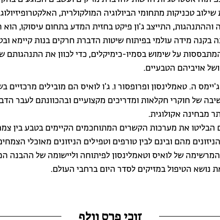
ילוב טכניקות מתחומי הביולוגיה המולקולרית, האלקטרופיזיולוגי
 וההתנהגות, התייצב ג'ון פיקט בחזית המדע בתחום עיסוקו, הוא 
 בקנה מידה עולמי בפיתוח שיטות הדברת חרקים בנות קיימא ובט
מתבססות על שימוש בסמיו-כימיקלים, כדי לכוון את התנהגותם ש
ושל אויביהם הטבעיים.
'יימס ה. טאמלינסון ופרופסור ו. ג'ו לואיס הם מובילים מרכזיים בשי
יבה של חוקרי חקלאות ומדריכים מקצועיים ובהכוונתם לעבר הדב
תר מבחינה אקולוגית.
הבליטו את מערכות הקשרים המתוחכמים הקיימים בטבע בין צמחי
יזונים מהם ובינם לבין טורפים וטפילים הניזונים מאוכלי הצמחים
מרשימה של לואיס וטאמלינסון לפיתוחה וליישומה של ההבנה ה
 נושא הטיפול במזיקים לסדר היום ברחבי העולם.
זוכי פרס וולף