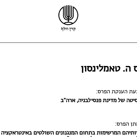
קרן וולף
פרס וולף
פרס קיפר
ס ה. טאמלינסון
הזוכים
פרס קריל
ריקרדו וולף
מלגות
מידע נוסף
קול קורא לפרס וולף
בעת הענקת הפרס:
יטה של מדינת פנסילבניה,
ארה"ב
תן הפרס:
ותיהם המרשימות בתחום המנגנונים השולטים באינטראקציה ב