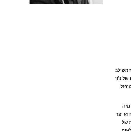
המשולב
ל ג'ון
טיפול
מיה
וא יצר
 של
אות.